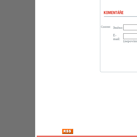
Content
Jméno:
E-
mail:
(nepovin