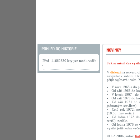
Před -11660330 lety jste mohli vidět
Jak se měnil čas vysí
.
V
diskuzi
na serveru ok
nevysílal v sobotu. U
přijít zajímavá i vám.
V roce 1965 a do pr
Od září 1966 do kon
V letech 1967 - do 
Od září 1970 do kon
Od září 1971 do ko
jednotným seriálem).
Celý rok 1972: pon
(18:50, jiný seriál).
Od ledna 1973 do k
seriál), neděle.
Od ledna 1976 se v
vysílat ještě jeden več
01.03.2006, autor:
Rob