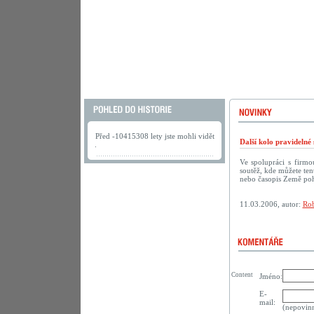
Před -10415308 lety jste mohli vidět
Další kolo pravideln
.
Ve spolupráci s firm
soutěž, kde můžete te
nebo časopis Země po
11.03.2006, autor:
Rob
Content
Jméno:
E-
mail:
(nepovin