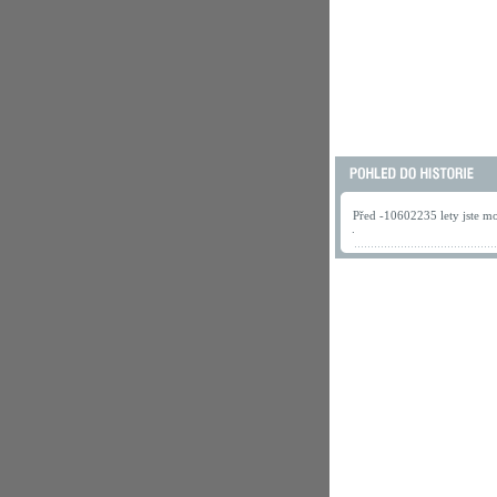
Před -10602235 lety jste mo
.