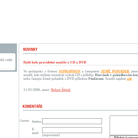
hli vidět
Další kolo pravidelné soutěže o CD a DVD
Ve spolupráci s firmou
SUPRAPHON
a časopisem
ZEMĚ POHÁDEK
jsme 
soutěž, kde můžete tentokrát vyhrát CD s příběhy
Hurvínek v pohádkovém lese
nebo časopis Země pohádek s DVD přílohou
Fimfárum
. Soutěž najdete
zde
.
11.03.2006, autor:
Robert Štípek
Content
Jméno:
E-
mail:
(nepovinné)