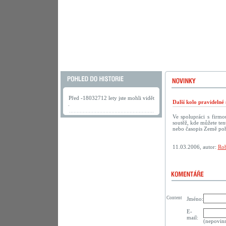
Před -18032712 lety jste mohli vidět
Další kolo pravideln
.
Ve spolupráci s firm
soutěž, kde můžete te
nebo časopis Země po
11.03.2006, autor:
Rob
Content
Jméno:
E-
mail:
(nepovin