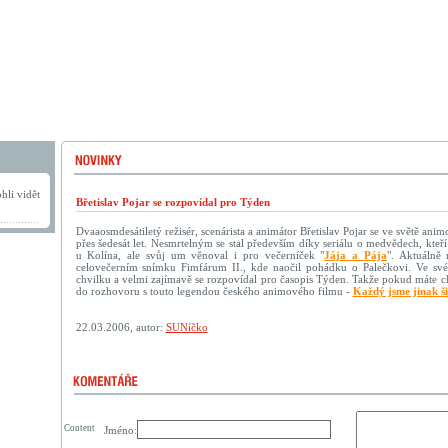
hli vidět
Břetislav Pojar se rozpovídal pro Týden
Dvaaosmdesátiletý režisér, scenárista a animátor Břetislav Pojar se ve světě an
přes šedesát let. Nesmrtelným se stal především díky seriálu o medvědech, kteří s
u Kolína, ale svůj um věnoval i pro večerníček "
Jája a Pája
". Aktuálně 
celovečerním snímku Fimfárum II., kde naočil pohádku o Palečkovi. Ve své
chvilku a velmi zajímavě se rozpovídal pro časopis Týden. Takže pokud máte chvi
do rozhovoru s touto legendou českého animového filmu -
Každý jsme jinak ši
22.03.2006, autor:
SUNíčko
Content
Jméno: