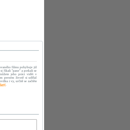
imovaného filmu pohybuje již
i říkali "pane" a potkali se
můžete jeho práci vidět v
m perném životě si udělal
lku i vy, určitě se začtěte
šatý
.