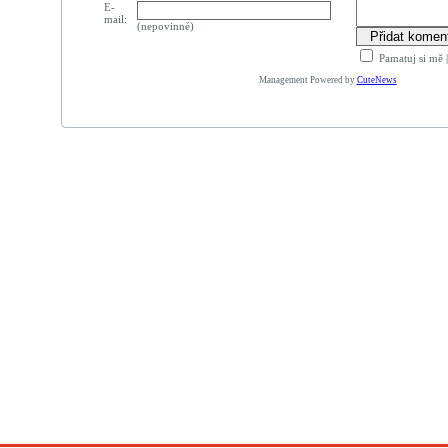
E-
mail:
(nepovinné)
Pamatuj si mě
Management Powered by
CuteNews