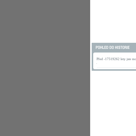
Před -17519262 lety jste mo
.