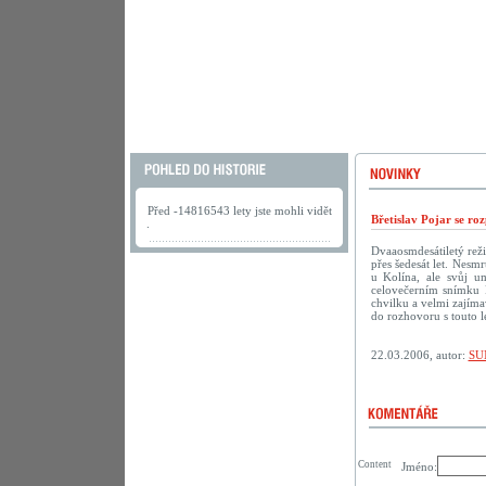
Před -14816543 lety jste mohli vidět
Břetislav Pojar se ro
.
Dvaaosmdesátiletý reži
přes šedesát let. Nesmr
u Kolína, ale svůj u
celovečerním snímku 
chvilku a velmi zajíma
do rozhovoru s touto 
22.03.2006, autor:
SU
Content
Jméno: