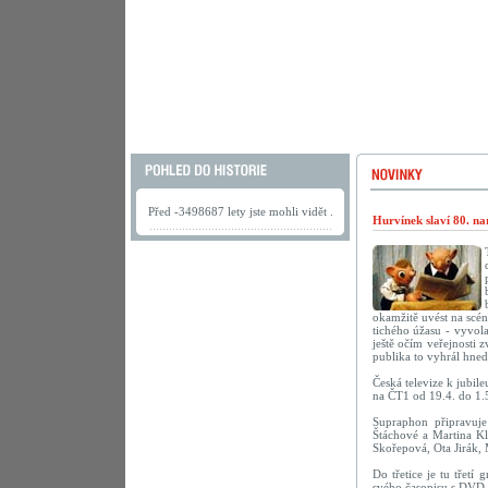
Před -3498687 lety jste mohli vidět .
Hurvínek slaví 80. na
okamžitě uvést na scé
tichého úžasu - vyvola
ještě očím veřejnosti 
publika to vyhrál hne
Česká televize k jubil
na ČT1 od 19.4. do 1.
Supraphon připravu
Štáchové a Martina Kl
Skořepová, Ota Jirák,
Do třetice je tu třetí
svého časopisu s DVD 