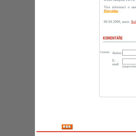
Více informací o sa
Hurvínka
.
06.04.2006, autor:
Rob
Content
Jméno:
E-
mail:
(nepovin