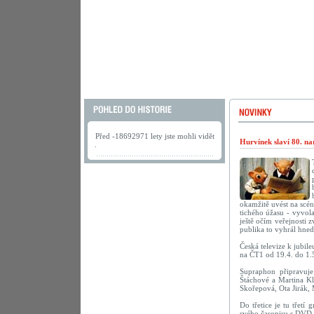
Před -18692971 lety jste mohli vidět
Hurvínek slaví 80. na
.
okamžitě uvést na scé
tichého úžasu - vyvola
ještě očím veřejnosti 
publika to vyhrál hne
Česká televize k jubil
na ČT1 od 19.4. do 1.
Supraphon připravu
Štáchové a Martina Kl
Skořepová, Ota Jirák,
Do třetice je tu třetí
svého časopisu s DVD 