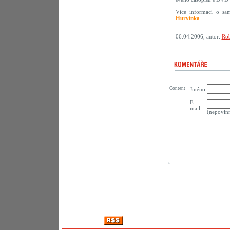
Více informací o sa
Hurvínka
.
06.04.2006, autor:
Rob
Content
Jméno:
E-
mail:
(nepovin