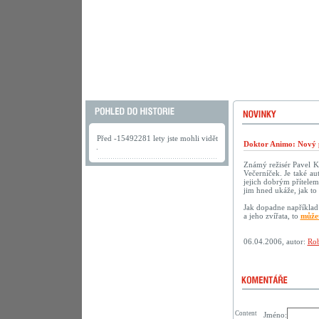
Před -15492281 lety jste mohli vidět
Doktor Animo: Nový 
.
Známý režisér Pavel K
Večerníček. Je také au
jejich dobrým přítelem.
jim hned ukáže, jak to 
Jak dopadne například 
a jeho zvířata, to
můžet
06.04.2006, autor:
Rob
Content
Jméno: