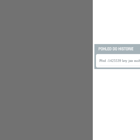
Před -1425539 lety jste mohl