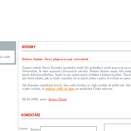
i vidět .
Doktor Animo: Nový připravovaný večerníček
Známý režisér Pavel Koutský (poslední seriál Do pohádky) začal pracovat na n
Večerníček. Je také autorem výtvarných návrhů. Doktor Animo nejen léčí malá a
jejich dobrým přítelem. Snaží se jim splnit jejich zvláštní a bláznivá přání. Naví
jim hned ukáže, jak to bude vypadat, až se jejich přání vyplní. A zvířata se sam
Jak dopadne například hroch, slon nebo kočka, to však uvidíte až příští rok. Al
a jeho zvířata, to
můžete vidět už dnes
na stránkách České televize.
06.04.2006, autor:
Robert Štípek
Content
Jméno: