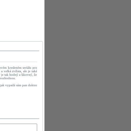
ovém kresleném seriálu pro
 velká zvířata, ale je také
c je tak hodný a šikovný, že
a rozhodnou.
e jak vypadá sám pan doktor