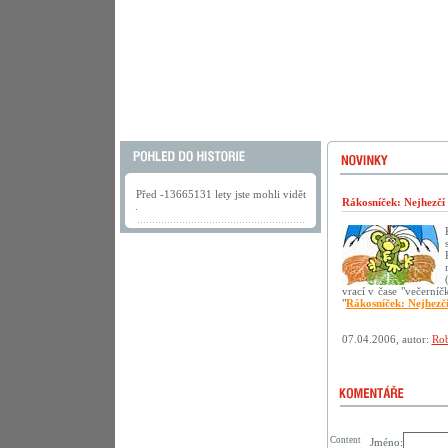
Před -13665131 lety jste mohli vidět
Rákosníček: Nejhezčí
.
vrací v čase "večerní
"
Rákosníček: Nejhezč
07.04.2006, autor:
Rob
Content
Jméno: