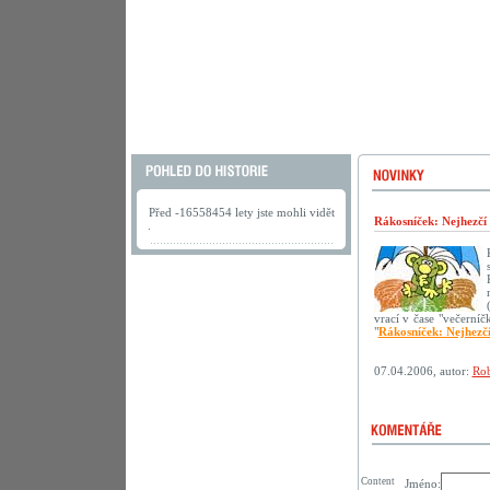
Před -16558454 lety jste mohli vidět
Rákosníček: Nejhezčí
.
vrací v čase "večerní
"
Rákosníček: Nejhezč
07.04.2006, autor:
Rob
Content
Jméno: