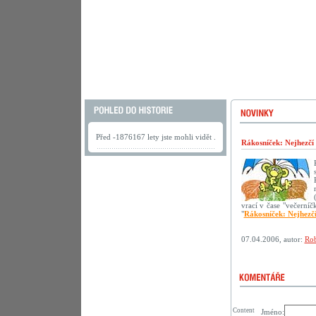
Před -1876167 lety jste mohli vidět .
Rákosníček: Nejhezčí
vrací v čase "večerní
"
Rákosníček: Nejhezč
07.04.2006, autor:
Rob
Content
Jméno: