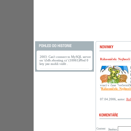
2003: Can't connect to MySQL server
Rákosníček: Nejhezčí
on 's5db.ehosting.cz' (10061)Před 0
lety jste mohli vidět .
vrací v čase "večerní
"
Rákosníček: Nejhezč
07.04.2006, autor:
Rob
Content
Jméno: