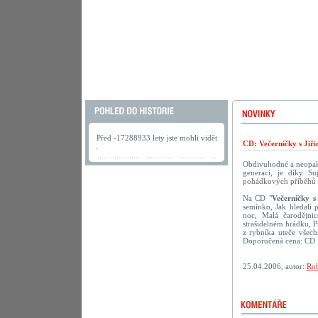
Před -17288933 lety jste mohli vidět
CD: Večerníčky s Jiř
.
Obdivuhodné a neopako
generací, je díky S
pohádkových příběhů s 
Na CD "
Večerníčky s
semínko, Jak hledali 
noc, Malá čarodějni
strašidelném hrádku, 
z rybníka uteče všech
Doporučená cena: CD 
25.04.2006, autor:
Rob