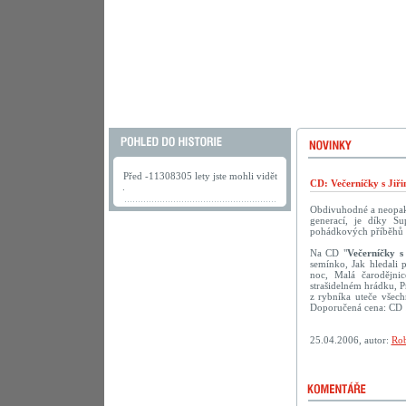
Před -11308305 lety jste mohli vidět
CD: Večerníčky s Jiř
.
Obdivuhodné a neopako
generací, je díky S
pohádkových příběhů s 
Na CD "
Večerníčky s
semínko, Jak hledali 
noc, Malá čarodějni
strašidelném hrádku, 
z rybníka uteče všech
Doporučená cena: CD 
25.04.2006, autor:
Rob