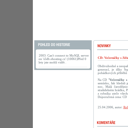
2003: Can't connect to MySQL server
CD: Večerníčky s Jiř
on 's5db.ehosting.cz' (10061)Před 0
lety jste mohli vidět .
Obdivuhodné a neopako
generací, je díky S
pohádkových příběhů s 
Na CD "
Večerníčky s
semínko, Jak hledali 
noc, Malá čarodějni
strašidelném hrádku, 
z rybníka uteče všech
Doporučená cena: CD 
25.04.2006, autor:
Rob