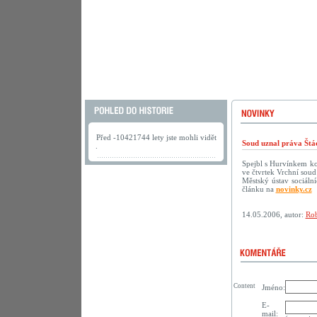
Před -10421744 lety jste mohli vidět
Soud uznal práva Štá
.
Spejbl s Hurvínkem ko
ve čtvrtek Vrchní soud
Městský ústav sociáln
článku na
novinky.cz
14.05.2006, autor:
Rob
Content
Jméno:
E-
mail: