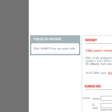
Před -6048970 lety jste mohli vidět .
Vélká soutěž o večer
Díky trvalé spoluprá
soutěže o CD a DVD s 
15 výherců
. Stačí odp
14.05.2006, autor:
Rob
Content
Jméno:
E-
mail:
(nepovin