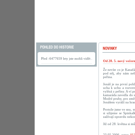
Před -6477659 lety jste mohli vidět .
Od 28. 5. nový večer
Že nevíte co je Kanaf
pod něj, aby nám neby
peřina.
Jonáš je na první poh
ucha k uchu a rozvern
vylézá z peřiny. A ví p
kamaráda zavedla do sn
Modré pruhy, pro změn
Jonášem vyráží na hrad
Protože jsme ve snu, m
si užijeme se Spinka
zažívají opravdu nekon
Již od 28. května si m
23.05.2006, autor:
SU