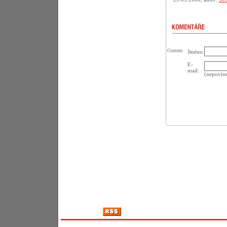
Content
Jméno:
E-
mail:
(nepovin