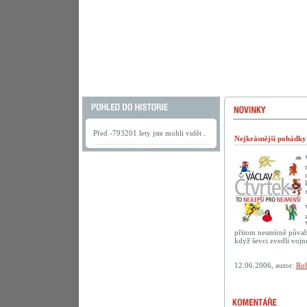
Před -793201 lety jste mohli vidět .
Nejkrásnější pohádk
přitom nesmírně půvab
když ševci zvedli vojn
12.06.2006, autor:
Rob