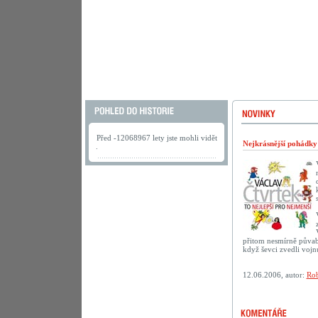
Před -12068967 lety jste mohli vidět
Nejkrásnější pohádk
.
přitom nesmírně půvab
když ševci zvedli vojn
12.06.2006, autor:
Rob