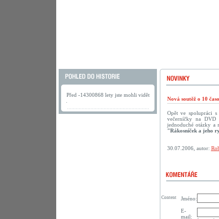
Před -14300868 lety jste mohli vidět
Nová soutěž o 10 ča
.
Opět ve spolupráci 
večerníčky na DVD př
jednoduché otázky a 
"Rákosníček a jeho r
30.07.2006, autor:
Rob
Content
Jméno:
E-
mail: