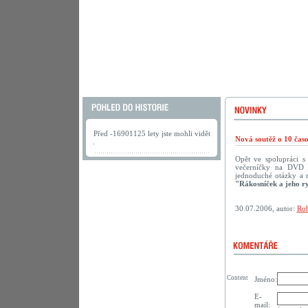
Před -16901125 lety jste mohli vidět
Nová soutěž o 10 ča
.
Opět ve spolupráci 
večerníčky na DVD př
jednoduché otázky a 
"Rákosníček a jeho r
30.07.2006, autor:
Rob
Content
Jméno:
E-
mail: