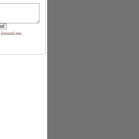
|
Zapomeň mne