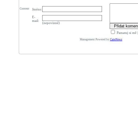
Content
Jméno:
E-
mail:
(nepovinné)
Pamatuj si mě
Management Powered by
CuteNews