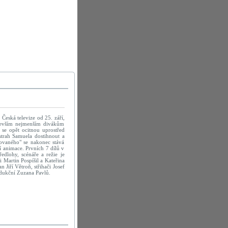
Česká televize od 25. září,
devším nejmenším divákům
se opět ocitnou uprostřed
strah Samuela dostihnout a
ovaného" se nakonec stává
í animace. Prvních 7 dílů v
edlohy, scénáře a režie je
i Martin Pospíšil a Kateřina
Jiří Větroň, střihači Josef
rodukční Zuzana Pavlů.