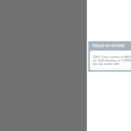
2003: Can't connect to MyS
on 's5db.ehosting.cz' (1006
lety jste mohli vidět .