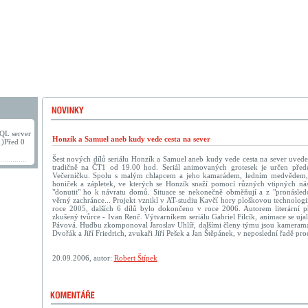
QL server
Honzík a Samuel aneb kudy vede cesta na sever
1)Před 0
Šest nových dílů seriálu Honzík a Samuel aneb kudy vede cesta na sever uvede 
tradičně na ČT1 od 19.00 hod. Seriál animovaných grotesek je určen pře
Večerníčku. Spolu s malým chlapcem a jeho kamarádem, ledním medvědem, 
honiček a zápletek, ve kterých se Honzík snaží pomocí různých vtipných ná
"donutit" ho k návratu domů. Situace se nekonečně obměňují a z "pronásled
věrný zachránce... Projekt vznikl v AT-studiu Kavčí hory ploškovou technologi
roce 2005, dalších 6 dílů bylo dokončeno v roce 2006. Autorem literární př
zkušený tvůrce - Ivan Renč. Výtvarníkem seriálu Gabriel Filcík, animace se ujal
Pávová. Hudbu zkomponoval Jaroslav Uhlíř, dalšími členy týmu jsou kameraman 
Dvořák a Jiří Friedrich, zvukaři Jiří Pešek a Jan Štěpánek, v neposlední řadě p
20.09.2006, autor:
Robert Štípek