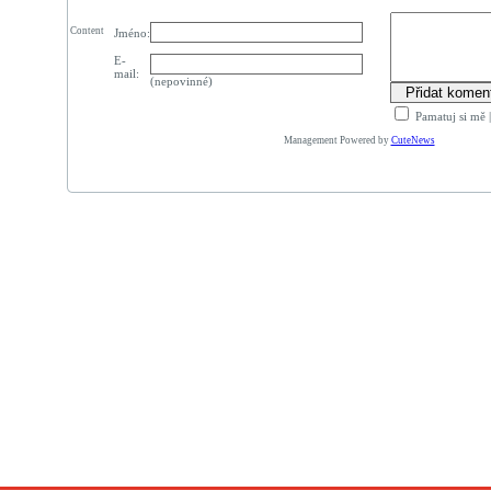
Content
Jméno:
E-
mail:
(nepovinné)
Pamatuj si mě
Management Powered by
CuteNews