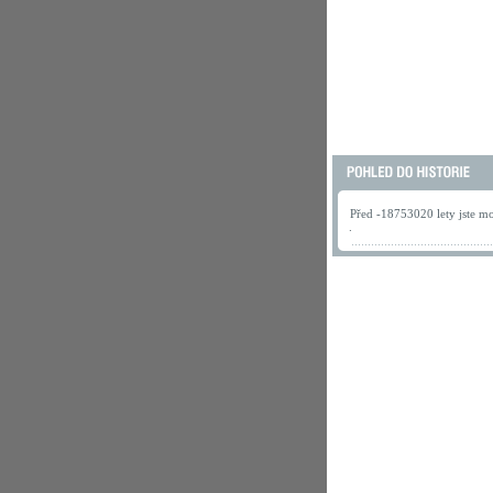
Před -18753020 lety jste mo
.