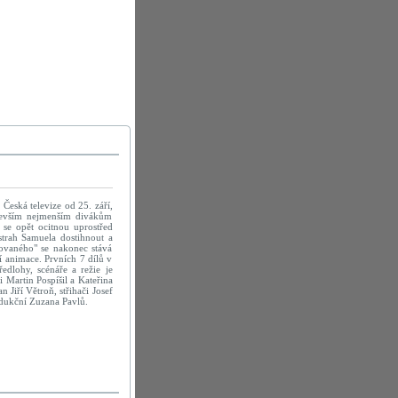
Česká televize od 25. září,
devším nejmenším divákům
se opět ocitnou uprostřed
strah Samuela dostihnout a
ovaného" se nakonec stává
í animace. Prvních 7 dílů v
edlohy, scénáře a režie je
i Martin Pospíšil a Kateřina
Jiří Větroň, střihači Josef
rodukční Zuzana Pavlů.