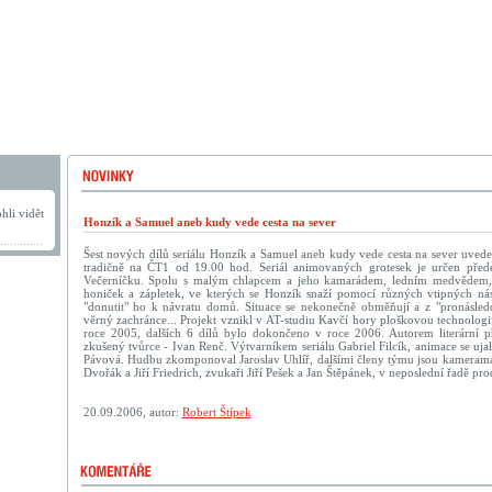
hli vidět
Honzík a Samuel aneb kudy vede cesta na sever
Šest nových dílů seriálu Honzík a Samuel aneb kudy vede cesta na sever uvede 
tradičně na ČT1 od 19.00 hod. Seriál animovaných grotesek je určen pře
Večerníčku. Spolu s malým chlapcem a jeho kamarádem, ledním medvědem, 
honiček a zápletek, ve kterých se Honzík snaží pomocí různých vtipných ná
"donutit" ho k návratu domů. Situace se nekonečně obměňují a z "pronásled
věrný zachránce... Projekt vznikl v AT-studiu Kavčí hory ploškovou technologi
roce 2005, dalších 6 dílů bylo dokončeno v roce 2006. Autorem literární př
zkušený tvůrce - Ivan Renč. Výtvarníkem seriálu Gabriel Filcík, animace se ujal
Pávová. Hudbu zkomponoval Jaroslav Uhlíř, dalšími členy týmu jsou kameraman 
Dvořák a Jiří Friedrich, zvukaři Jiří Pešek a Jan Štěpánek, v neposlední řadě p
20.09.2006, autor:
Robert Štípek