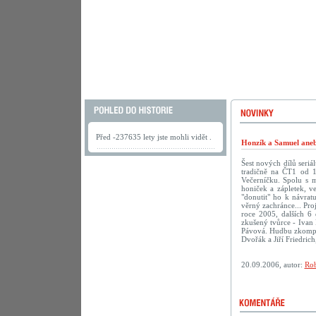
Před -237635 lety jste mohli vidět .
Honzík a Samuel aneb
Šest nových dílů seriá
tradičně na ČT1 od 1
Večerníčku. Spolu s 
honiček a zápletek, v
"donutit" ho k návra
věrný zachránce... Pro
roce 2005, dalších 6 
zkušený tvůrce - Ivan 
Pávová. Hudbu zkompon
Dvořák a Jiří Friedric
20.09.2006, autor:
Rob