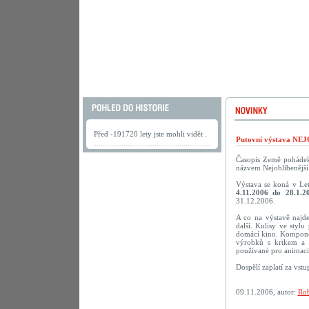
Před -191720 lety jste mohli vidět .
Putovní výstava N
Časopis Země pohádek 
názvem Nejoblíbenější 
Výstava se koná v Le
4.11.2006 do 28.1.2
31.12.2006.
A co na výstavě najd
další. Kulisy ve styl
domácí kino. Komponov
výrobků s krtkem a 
používané pro animaci.
Dospělí zaplatí za vst
09.11.2006, autor:
Rob