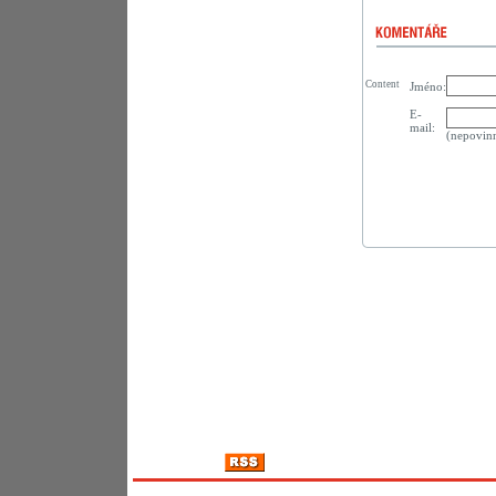
Content
Jméno:
E-
mail:
(nepovin