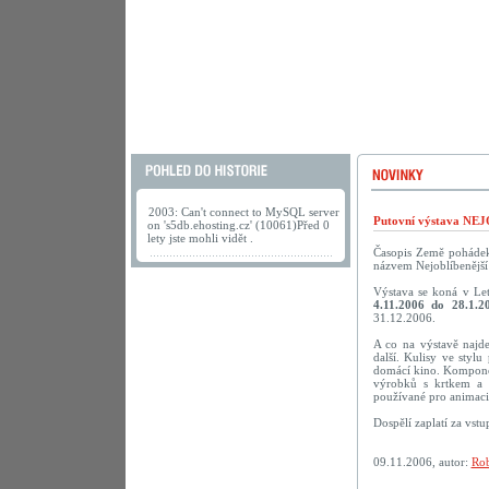
2003: Can't connect to MySQL server
Putovní výstava N
on 's5db.ehosting.cz' (10061)Před 0
lety jste mohli vidět .
Časopis Země pohádek 
názvem Nejoblíbenější 
Výstava se koná v Le
4.11.2006 do 28.1.2
31.12.2006.
A co na výstavě najd
další. Kulisy ve styl
domácí kino. Komponov
výrobků s krtkem a 
používané pro animaci.
Dospělí zaplatí za vst
09.11.2006, autor:
Rob