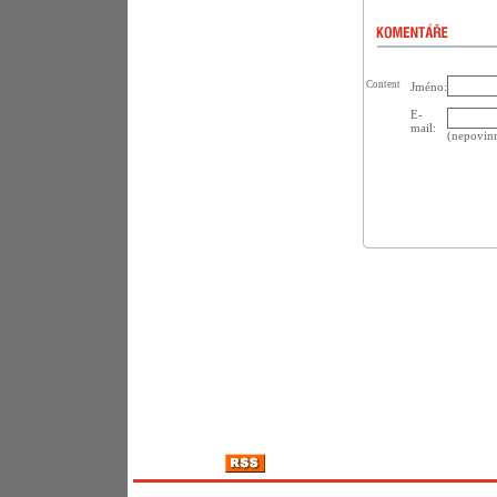
Content
Jméno:
E-
mail:
(nepovin