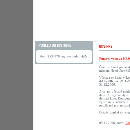
Před -2534970 lety jste mohli vidět .
Putovní výstava N
Časopis Země pohádek 
názvem Nejoblíbenější 
Výstava se koná v Le
4.11.2006 do 28.1.2
31.12.2006.
A co na výstavě najd
další. Kulisy ve styl
domácí kino. Komponov
výrobků s krtkem a 
používané pro animaci.
Dospělí zaplatí za vst
09.11.2006, autor:
Rob