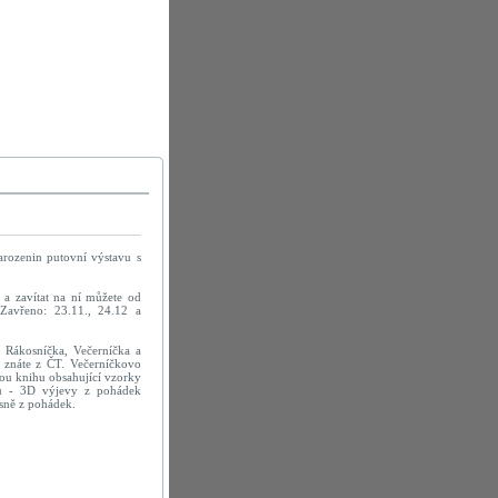
arozenin putovní výstavu s
a zavítat na ní můžete od
Zavřeno: 23.11., 24.12 a
 Rákosníčka, Večerníčka a
ré znáte z ČT. Večerníčkovo
ou knihu obsahující vzorky
mu - 3D výjevy z pohádek
sně z pohádek.