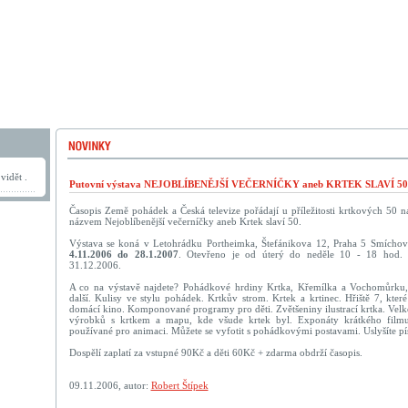
vidět .
Putovní výstava NEJOBLÍBENĚJŠÍ VEČERNÍČKY aneb KRTEK SLAVÍ 50
Časopis Země pohádek a Česká televize pořádají u příležitosti krtkových 50 n
názvem Nejoblíbenější večerníčky aneb Krtek slaví 50.
Výstava se koná v Letohrádku Portheimka, Štefánikova 12, Praha 5 Smíchov 
4.11.2006 do 28.1.2007
. Otevřeno je od úterý do neděle 10 - 18 hod. 
31.12.2006.
A co na výstavě najdete? Pohádkové hrdiny Krtka, Křemílka a Vochomůrku,
další. Kulisy ve stylu pohádek. Krtkův strom. Krtek a krtinec. Hřiště 7, kte
domácí kino. Komponované programy pro děti. Zvětšeniny ilustrací krtka. Velk
výrobků s krtkem a mapu, kde všude krtek byl. Exponáty krátkého fil
používané pro animaci. Můžete se vyfotit s pohádkovými postavami. Uslyšíte pí
Dospělí zaplatí za vstupné 90Kč a děti 60Kč + zdarma obdrží časopis.
09.11.2006, autor:
Robert Štípek