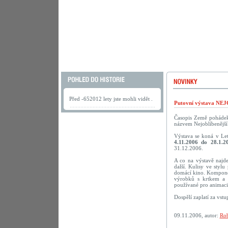
Před -652012 lety jste mohli vidět .
Putovní výstava N
Časopis Země pohádek 
názvem Nejoblíbenější 
Výstava se koná v Le
4.11.2006 do 28.1.2
31.12.2006.
A co na výstavě najd
další. Kulisy ve styl
domácí kino. Komponov
výrobků s krtkem a 
používané pro animaci.
Dospělí zaplatí za vst
09.11.2006, autor:
Rob