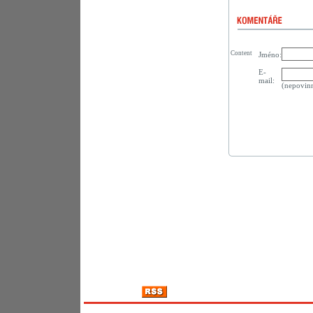
Content
Jméno:
E-
mail:
(nepovin