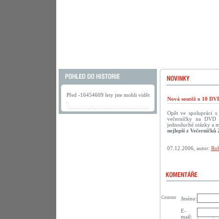
Před -16454609 lety jste mohli vidět
Nová soutěž o 10 DVD
.
Opět ve spolupráci 
večerníčky na DVD př
jednoduché otázky a m
nejlepší z Večerníčků 
07.12.2006, autor:
Rob
Content
Jméno:
E-
mail: