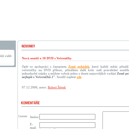
hli vidět
Nová soutěž o 10 DVD s Večerníčky
Opět ve spolupráci s časopisem
Země pohádek
, který každý měsíc přináší
večerníčky na DVD příloze, přinášíme další kolo naší pravidelné soutěž
jednoduché otázky a můžete vyhrát jedno z deseti nejnovějších vydání
Země po
nejlepší z Večerníčků 2"
. Soutěž najdete
zde
.
07.12.2006, autor:
Robert Štípek
Content
Jméno:
E-
mail: