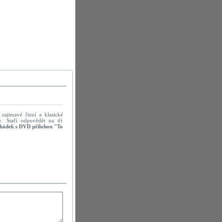
 zajimavé čtení a klasické
e. Stačí odpovědět na tři
hádek s DVD přílohou "To