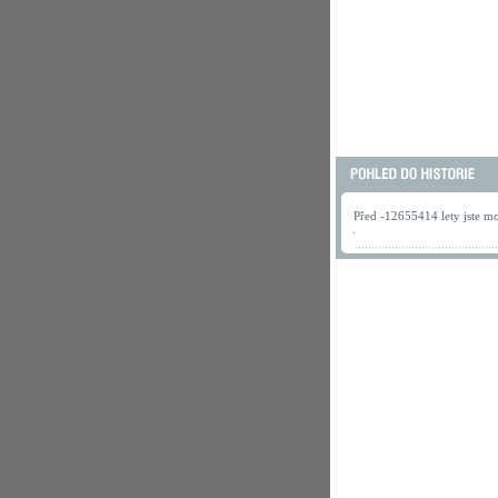
Před -12655414 lety jste mo
.