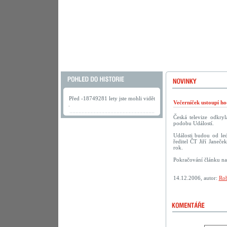
Před -18749281 lety jste mohli vidět
Večerníček ustoupí h
.
Česká televize odkry
podobu Událostí.
Události budou od led
ředitel ČT Jiří Janeče
rok.
Pokračování článku n
14.12.2006, autor:
Rob