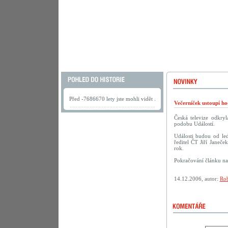
Před -7686670 lety jste mohli vidět .
Večerníček ustoupí h
Česká televize odkry
podobu Událostí.
Události budou od led
ředitel ČT Jiří Janeče
rok.
Pokračování článku n
14.12.2006, autor:
Rob