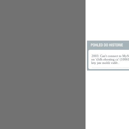
2003: Can't connect to MyS
on 's5db.ehosting.cz' (1006
lety jste mohli vidět .