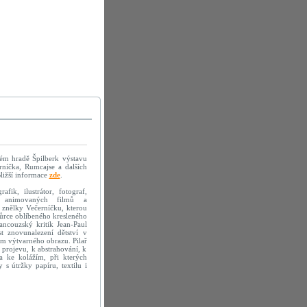
kém hradě Špilberk výstavu
erníčka, Rumcajse a dalších
ližší informace
zde
.
fik, ilustrátor, fotograf,
sér animovaných filmů a
 znělky Večerníčku, kterou
vůrce oblíbeného kresleného
ancouzský kritik Jean-Paul
t znovunalezení dětství v
em výtvarného obrazu. Pilař
 projevu, k abstrahování, k
la ke kolážím, při kterých
s útržky papíru, textilu i