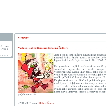
QL server
Výstava: Jak se Rumcajs dostal na Špilberk
1)Před 0
Ještě několik dnů můžete navštívit na brněns
ilustrací Radka Pilaře, autora postavičky več
legendárních tváří. Výstava končí 28.1.2007. B
Do povědomí nejširší veřejnosti se malíř, gra
scénograf, scenárista, výtvarník, reži
videoprogramů Radek Pilař zapsal jako tvůrce
vytvořil pro Československou televizi a jako t
seriálu příběhů O loupežníku Rumcajsovi. Fr
Fargier oceňoval na Pilařově práci schopnos
umění; Jan Kříž jej nazval všestranným básník
ve své tvorbě inklinoval k volnosti výtvarného
symbolické zkratce. Jeho hravost jej přived
kombinoval liniovou kresbu a barevné plochy 
jiných materiálů.
22.01.2007, autor:
Robert Štípek