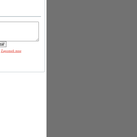
|
Zapomeň mne