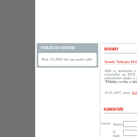
Před -5114905 lety jste mohli vidět .
Soutěž: Vyhrajte 10 
Opět ve spolupráci 
večerníčky na DVD p
jednoduché otázky a 
"
Příběhy cvrčka a ště
26.01.2007, autor:
Rob
Content
Jméno:
E-
mail: