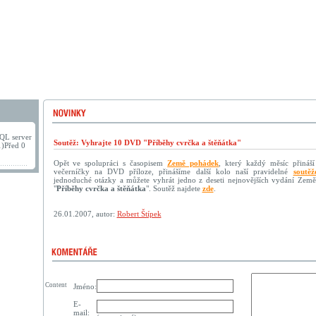
QL server
Soutěž: Vyhrajte 10 DVD "Příběhy cvrčka a štěňátka"
1)Před 0
Opět ve spolupráci s časopisem
Země pohádek
, který každý měsíc přináší
večerníčky na DVD příloze, přinášíme další kolo naší pravidelné
soutěž
jednoduché otázky a můžete vyhrát jedno z deseti nejnovějších vydání Ze
"
Příběhy cvrčka a štěňátka
". Soutěž najdete
zde
.
26.01.2007, autor:
Robert Štípek
Content
Jméno:
E-
mail: