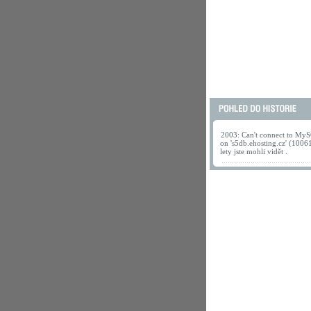
2003: Can't connect to MyS
on 's5db.ehosting.cz' (1006
lety jste mohli vidět .