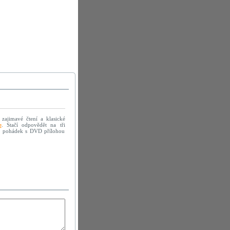
 zajimavé čtení a klasické
e
. Stačí odpovědět na tři
mě pohádek s DVD přílohou