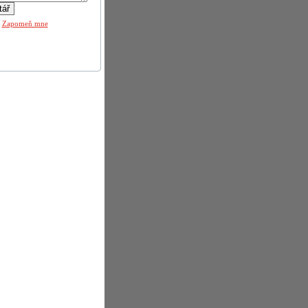
|
Zapomeň mne