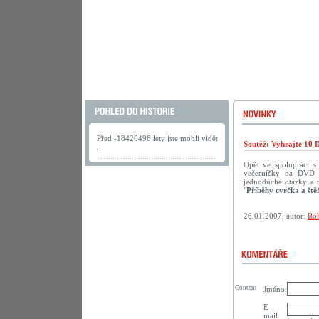
Před -18420496 lety jste mohli vidět
Soutěž: Vyhrajte 10 
.
Opět ve spolupráci 
večerníčky na DVD p
jednoduché otázky a 
"
Příběhy cvrčka a ště
26.01.2007, autor:
Rob
Content
Jméno:
E-
mail: