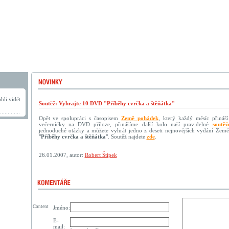
hli vidět
Soutěž: Vyhrajte 10 DVD "Příběhy cvrčka a štěňátka"
Opět ve spolupráci s časopisem
Země pohádek
, který každý měsíc přináší
večerníčky na DVD příloze, přinášíme další kolo naší pravidelné
soutěž
jednoduché otázky a můžete vyhrát jedno z deseti nejnovějších vydání Ze
"
Příběhy cvrčka a štěňátka
". Soutěž najdete
zde
.
26.01.2007, autor:
Robert Štípek
Content
Jméno:
E-
mail: