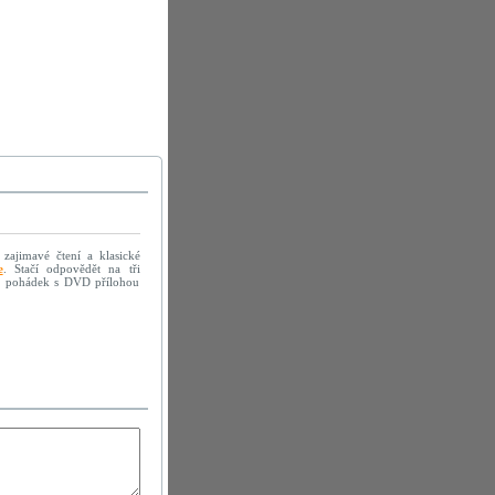
 zajimavé čtení a klasické
e
. Stačí odpovědět na tři
mě pohádek s DVD přílohou