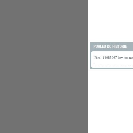
Před -14085967 lety jste mo
.