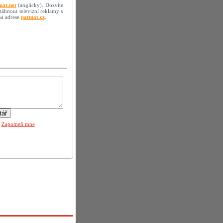
mat.net
(anglicky). Dozvíte
stáhnout televizní reklamy s
na adrese
patmat.cz
.
|
Zapomeň mne