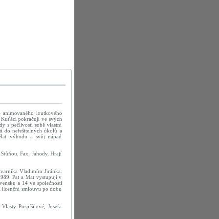
ce animovaného loutkového
. Kuťáci pokračují ve svých
y s pečlivostí sobě vlastní
tí do neřešitelných úkolů a
ělat výhodu a svůj nápad
 Stůňou, Fax, Jahody, Hrají
tvarníka Vladimíra Jiránka.
1989. Pat a Mat vystupují v
vensku a 14 ve společnosti
ál licenční smlouvu po dobu
lasty Pospíšilové, Josefa