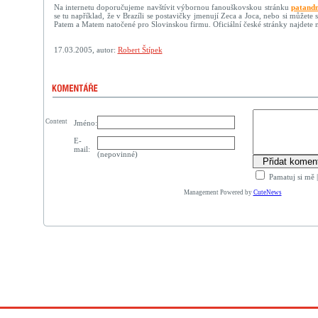
Na internetu doporučujeme navštívit výbornou fanouškovskou stránku
patand
se tu například, že v Brazíli se postavičky jmenují Zeca a Joca, nebo si můžete 
Patem a Matem natočené pro Slovinskou firmu. Oficiální české stránky najdete 
17.03.2005, autor:
Robert Štípek
Content
Jméno:
E-
mail:
(nepovinné)
Pamatuj si mě
Management Powered by
CuteNews