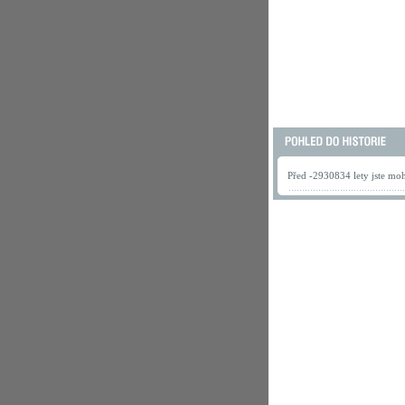
Před -2930834 lety jste mohl