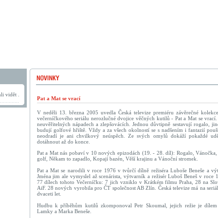
i vidět .
Pat a Mat se vrací
V neděli 13. března 2005 uvedla Česká televize premiéru závěrečné kolek
večerníčkového seriálu nerozlučné dvojice věčných kutilů - Pat a Mat se vrací
neuvěřitelných nápadech a zlepšovácích. Jednou důvtipně sestavují rogalo, jind
budují golfové hřiště. Vždy a za všech okolností se s nadšením i fantazií pouš
neodradí je ani chvilkový neúspěch. Ze svých omylů dokáží pokaždé ud
dotáhnout až do konce.
Pat a Mat nás pobaví v 10 nových epizodách (19. - 28. díl): Rogalo, Vánočka,
golf, Někam to zapadlo, Kopají bazén, Věší krajinu a Vánoční stromek.
Pat a Mat se narodili v roce 1976 v tvůrčí dílně režiséra Luboše Beneše a vý
Jména jim ale vymyslel až scenárista, výtvarník a režisér Luboš Beneš v roce 
77 dílech tohoto Večerníčku: 7 jich vzniklo v Krátkém filmu Praha, 28 na Slo
AiF. 28 nových vyrobila pro ČT společnost AB Zlín. Česká televize má na seri
dvaceti let.
Hudbu k příběhům kutilů zkomponoval Petr Skoumal, jejich režie je dílem V
Lamky a Marka Beneše.