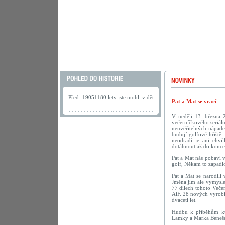
Před -19051180 lety jste mohli vidět
Pat a Mat se vrací
.
V neděli 13. března 
večerníčkového seriálu
neuvěřitelných nápadec
budují golfové hřiště.
neodradí je ani chv
dotáhnout až do konce
Pat a Mat nás pobaví 
golf, Někam to zapadlo
Pat a Mat se narodili
Jména jim ale vymyslel
77 dílech tohoto Veče
AiF. 28 nových vyrobi
dvaceti let.
Hudbu k příběhům kut
Lamky a Marka Beneš