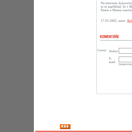
Na internetu doporuču
se tu například, že v B
Patem a Matem natočené
17.03.2005, autor:
Rob
Content
Jméno:
E-
mail:
(nepovin