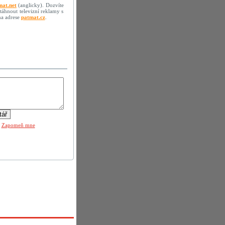
mat.net
(anglicky). Dozvíte
stáhnout televizní reklamy s
na adrese
patmat.cz
.
|
Zapomeň mne