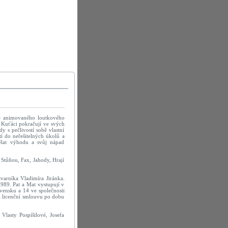
ce animovaného loutkového
. Kuťáci pokračují ve svých
y s pečlivostí sobě vlastní
tí do neřešitelných úkolů a
ělat výhodu a svůj nápad
 Stůňou, Fax, Jahody, Hrají
tvarníka Vladimíra Jiránka.
1989. Pat a Mat vystupují v
vensku a 14 ve společnosti
ál licenční smlouvu po dobu
lasty Pospíšilové, Josefa