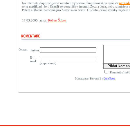
Na internetu doporučujeme navštívit výbornou fanouškovskou stránku
patand
se tu například, že v Brazíli se postavičky jmenují Zeca a Joca, nebo si můžete 
Patem a Matem natočené pro Slovinskou firmu. Oficiální české stránky najdete 
17.03.2005, autor:
Robert Štípek
Content
Jméno:
E-
mail:
(nepovinné)
Pamatuj si mě
Management Powered by
CuteNews