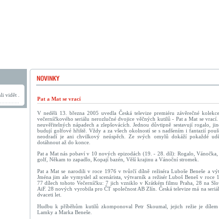
i vidět .
Pat a Mat se vrací
V neděli 13. března 2005 uvedla Česká televize premiéru závěrečné kolek
večerníčkového seriálu nerozlučné dvojice věčných kutilů - Pat a Mat se vrací
neuvěřitelných nápadech a zlepšovácích. Jednou důvtipně sestavují rogalo, jind
budují golfové hřiště. Vždy a za všech okolností se s nadšením i fantazií pouš
neodradí je ani chvilkový neúspěch. Ze svých omylů dokáží pokaždé ud
dotáhnout až do konce.
Pat a Mat nás pobaví v 10 nových epizodách (19. - 28. díl): Rogalo, Vánočka,
golf, Někam to zapadlo, Kopají bazén, Věší krajinu a Vánoční stromek.
Pat a Mat se narodili v roce 1976 v tvůrčí dílně režiséra Luboše Beneše a vý
Jména jim ale vymyslel až scenárista, výtvarník a režisér Luboš Beneš v roce 
77 dílech tohoto Večerníčku: 7 jich vzniklo v Krátkém filmu Praha, 28 na Slo
AiF. 28 nových vyrobila pro ČT společnost AB Zlín. Česká televize má na seri
dvaceti let.
Hudbu k příběhům kutilů zkomponoval Petr Skoumal, jejich režie je dílem V
Lamky a Marka Beneše.