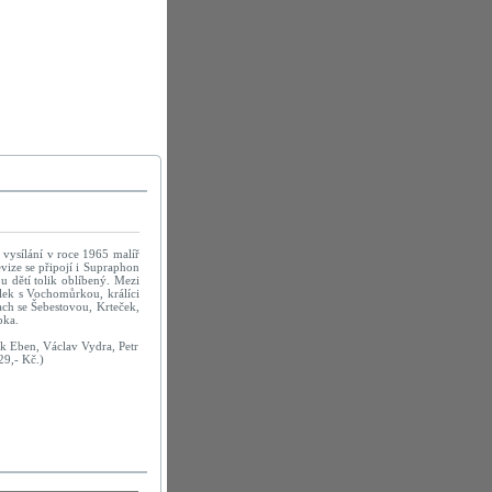
í vysílání v roce 1965 malíř
vize se připojí i Supraphon
u dětí tolik oblíbený. Mezi
lek s Vochomůrkou, králíci
ch se Šebestovou, Krteček,
pka.
ek Eben, Václav Vydra, Petr
9,- Kč.)