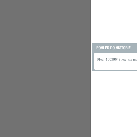
Před -18838649 lety jste mo
.