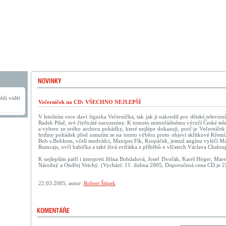
hli vidět
Večerníček na CD: VŠECHNO NEJLEPŠÍ
V letošním roce slaví figurka Večerníčka, tak jak ji nakreslil pro dětské televizn
Radek Pilař, své čtyřicáté narozeniny. K tomuto mimořádnému výročí České tele
a vybere ze svého archivu pohádky, které nejlépe dokazují, proč je Večerníček 
hrdiny pohádek před usnutím se na tomto výběru proto objeví skřítkové Křemí
Bob s Bobkem, včelí medvídci, Maxipes Fík, Kropáček, jemuž angínu vyléčí Ma
Rumcajs, ovčí babička a také živá zvířátka z příběhů o vlčatech Václava Chalou
K nejlepším patří i interpreti Jiřina Bohdalová, Josef Dvořák, Karel Höger, Mar
Nárožný a Ondřej Vetchý. (Vychází: 11. dubna 2005, Doporučená cena CD je 22
22.03.2005, autor:
Robert Štípek