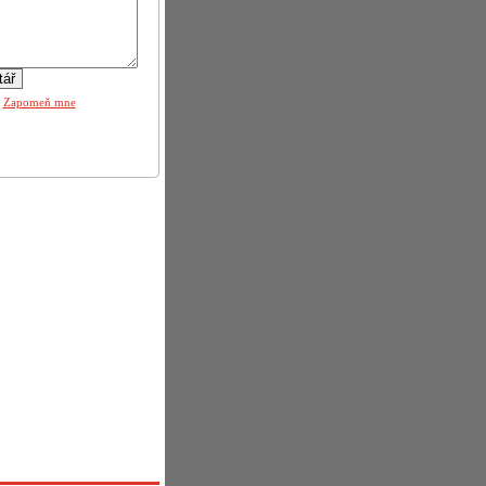
|
Zapomeň mne