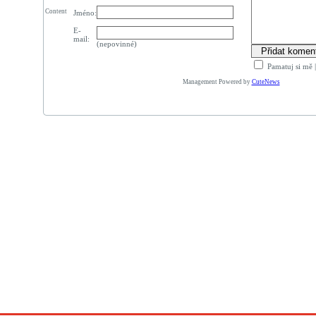
Content
Jméno:
E-
mail:
(nepovinné)
Pamatuj si mě
Management Powered by
CuteNews