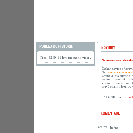
Před -8289411 lety jste mohli vidět .
Narozeninová stránka
Česka televize připrav
Na
czech-tv.cz/vecern
včetně audio ukázek, 
nechybí aktuální přeh
seznam je už ale na s
hrávé stránky jsou p
03.04.2005, autor:
Rob
Content
Jméno: