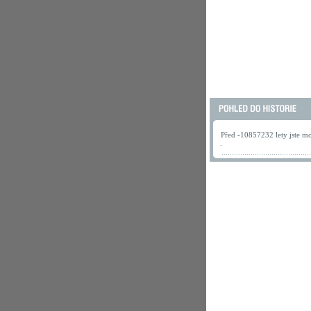
Před -10857232 lety jste mo
.