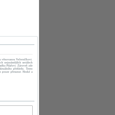
nku věnovanou Večerníčkovi.
ch nejznámějších seriálech
adku Pilařovi. Zároveň zde
aktuálního přehledu. Tento
em pouze přesunut. Hezké a