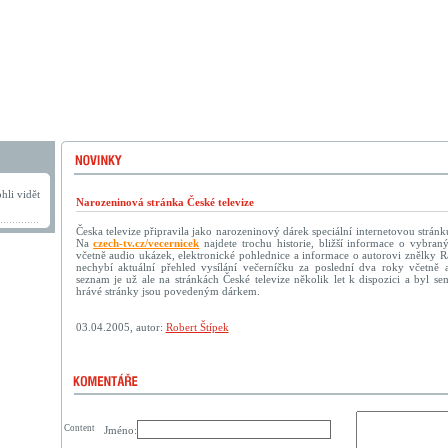
hli vidět
Narozeninová stránka České televize
Česka televize připravila jako narozeninový dárek speciální internetovou strá
Na
czech-tv.cz/vecernicek
najdete trochu historie, bližší informace o vybraný
včetně audio ukázek, elektronické pohlednice a informace o autorovi znělky R
nechybí aktuální přehled vysílání večerníčku za poslední dva roky včetně 
seznam je už ale na stránkách České televize několik let k dispozici a byl s
hrávé stránky jsou povedeným dárkem.
03.04.2005, autor:
Robert Štípek
Content
Jméno: