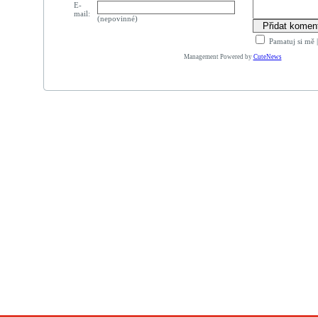
E-
mail:
(nepovinné)
Pamatuj si mě
Management Powered by
CuteNews