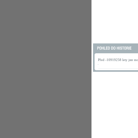
Před -10919258 lety jste mo
.