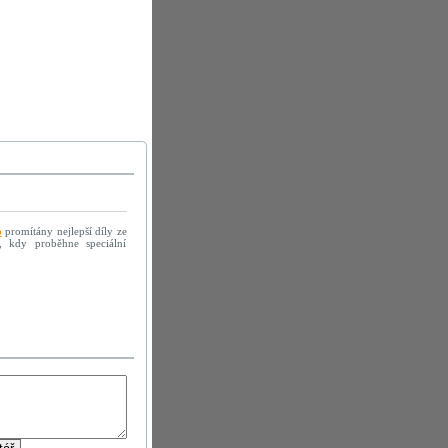
o
promítány nejlepší díly ze
, kdy proběhne speciální