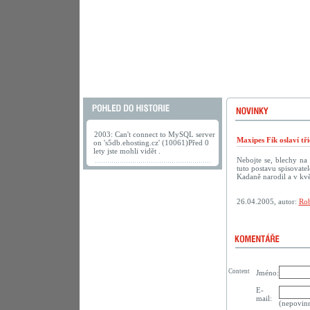
2003: Can't connect to MySQL server
Maxipes Fík oslaví tř
on 's5db.ehosting.cz' (10061)Před 0
lety jste mohli vidět .
Nebojte se, blechy na
tuto postavu spisovate
Kadaně narodil a v kvě
26.04.2005, autor:
Rob
Content
Jméno:
E-
mail:
(nepovin