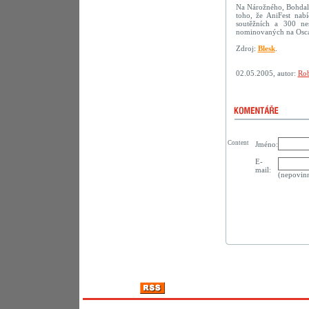
Na Nárožného, Bohdalo
toho, že AniFest na
soutěžních a 300 ne
nominovaných na Osca
Zdroj:
Blesk
.
02.05.2005, autor:
Rob
Content
Jméno:
E-
mail:
(nepovin