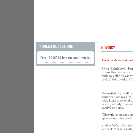
Před -6046782 lety jste mohli vidět .
Večerníček na festiva
Jiřina Bohdalová, Pe
filmového festivalu a
bude to velká sláva: v
přežil," řekl Blesku Ji
Večerníček byl totiž 
sentiment, ale myslím,
věcí, která se televiz
čele s proslulým seri
usmívá se herec.
"Objevily se nápady na
zpracováním Radka Pila
Znělka Večerníčku je do
dědeček Marka Vašuta,